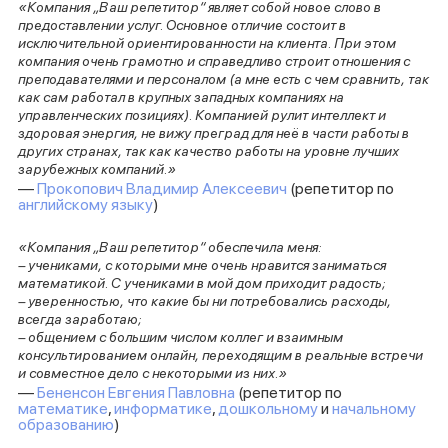
«Компания „Ваш репетитор“ являет собой новое слово в
предоставлении услуг. Основное отличие состоит в
исключительной ориентированности на клиента. При этом
компания очень грамотно и справедливо строит отношения с
преподавателями и персоналом (а мне есть с чем сравнить, так
как сам работал в крупных западных компаниях на
управленческих позициях). Компанией рулит интеллект и
здоровая энергия, не вижу преград для неё в части работы в
других странах, так как качество работы на уровне лучших
зарубежных компаний.»
—
Прокопович Владимир Алексеевич
(репетитор по
английскому языку
)
«Компания „Ваш репетитор“ обеспечила меня:
– учениками, с которыми мне очень нравится заниматься
математикой. С учениками в мой дом приходит радость;
– уверенностью, что какие бы ни потребовались расходы,
всегда заработаю;
– общением с большим числом коллег и взаимным
консультированием онлайн, переходящим в реальные встречи
и совместное дело с некоторыми из них.»
—
Бененсон Евгения Павловна
(репетитор по
математике
,
информатике
,
дошкольному
и
начальному
образованию
)