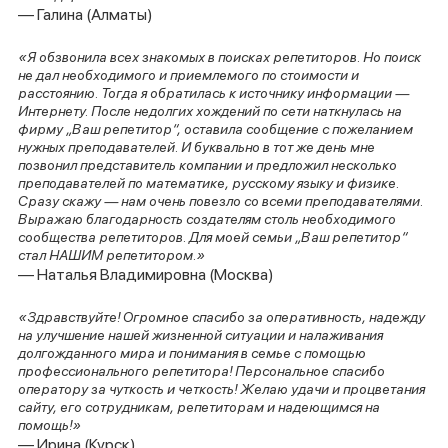
— Галина (Алматы)
«Я обзвонила всех знакомых в поисках репетиторов. Но поиск
не дал необходимого и приемлемого по стоимости и
расстоянию. Тогда я обратилась к источнику информации —
Интернету. После недолгих хождений по сети наткнулась на
фирму „Ваш репетитор“, оставила сообщение с пожеланием
нужных преподавателей. И буквально в тот же день мне
позвонил представитель компании и предложил несколько
преподавателей по математике, русскому языку и физике.
Сразу скажу — нам очень повезло со всеми преподавателями.
Выражаю благодарность создателям столь необходимого
сообщества репетиторов. Для моей семьи „Ваш репетитор“
стал НАШИМ репетитором.»
— Наталья Владимировна (Москва)
«Здравствуйте! Огромное спасибо за оперативность, надежду
на улучшение нашей жизненной ситуации и налаживания
долгожданного мира и понимания в семье с помощью
профессионального репетитора! Персональное спасибо
оператору за чуткость и четкость! Желаю удачи и процветания
сайту, его сотрудникам, репетиторам и надеющимся на
помощь!»
— Ирина (Курск)