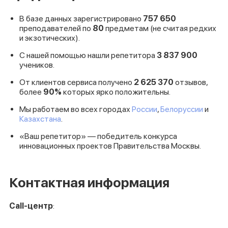
В базе данных зарегистрировано
757
650
преподавателей по
80
предметам (не считая редких
и экзотических).
С нашей помощью нашли репетитора
3
837
900
учеников.
От клиентов сервиса получено
2
625
370
отзывов,
более
90%
которых ярко положительны.
Мы работаем во всех городах
России
,
Белоруссии
и
Казахстана
.
«Ваш репетитор» — победитель конкурса
инновационных проектов Правительства Москвы.
Контактная информация
Call-центр
: