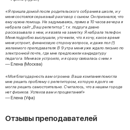
«Я пришла домой после родительского собрания в школе, и у
меня состоялся серьезный разговор с сыном. Он признался, что
ему нужна помощь. Не задумываясь, прямо в 10 часов вечера я
набрала сайт „Ваш репетитор“, т.к. подруга давно
рассказывала о нем, и я взяла на заметку. Я набрала телефон.
Меня подробно выслушали, уточнили, что я хочу, какое время
меня устроит, финансовую сторону вопроса, и даже пол (!)
желаемого преподавателя. В 9 утра меня уже ждало письмо по
электронной почте, где мне предложили кандидатуру
педагога. Меня все устроило, и я сразу связалась с ним.»
— Елена (Москва)
«Моя благодарность вам огромна. Ваша компания помогла
мне решить проблему с репетитором, которую я долго не
могла решить самостоятельно. Считалось, что в нашем городе
нет физиков. Успехов вам и процветания!»
— Елена (Уфа)
Отзывы преподавателей